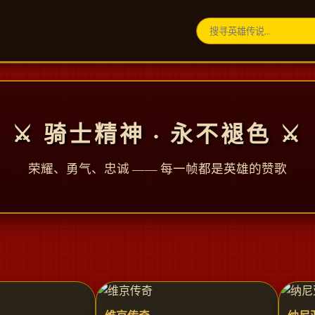
⚔️ 骑士精神 · 永不褪色 ⚔️
荣耀、勇气、忠诚 —— 每一帧都是英雄的赞歌