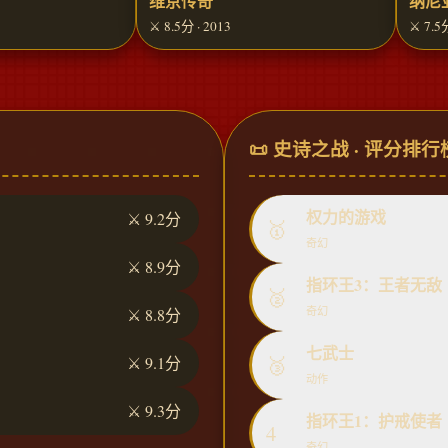
维京传奇
纳尼
⚔️ 8.5分 · 2013
⚔️ 7.5
📜 史诗之战 · 评分排行
权力的游戏
⚔️ 9.2分
🥇
奇幻
⚔️ 8.9分
指环王3：王者无敌
🥈
奇幻
⚔️ 8.8分
七武士
🥉
⚔️ 9.1分
动作
⚔️ 9.3分
指环王1：护戒使者
4
奇幻