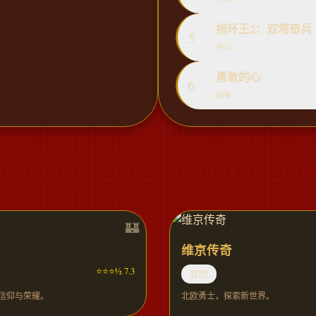
指环王2：双塔奇兵
5
奇幻
勇敢的心
6
战争
维京传奇
⭐⭐⭐½ 7.3
冒险
信仰与荣耀。
北欧勇士，探索新世界。