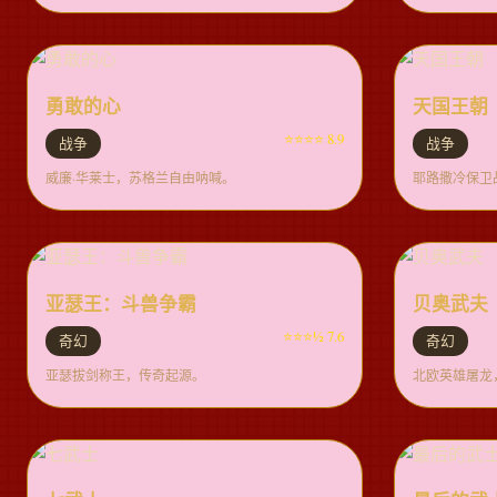
勇敢的心
天国王朝
⭐⭐⭐⭐ 8.9
战争
战争
威廉·华莱士，苏格兰自由呐喊。
耶路撒冷保卫
亚瑟王：斗兽争霸
贝奥武夫
⭐⭐⭐½ 7.6
奇幻
奇幻
亚瑟拔剑称王，传奇起源。
北欧英雄屠龙