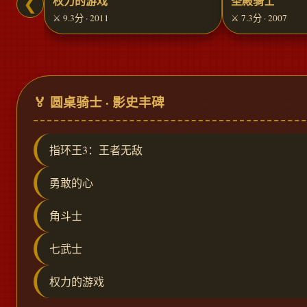
权力的游戏
圣殿骑士
❮
⚔️ 9.3分 · 2011
⚔️ 7.3分 · 2007
🏅 圆桌骑士 · 影史丰碑
指环王3：王者无敌
勇敢的心
角斗士
七武士
权力的游戏