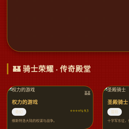
🏰 骑士荣耀 · 传奇殿堂
权力的游戏
圣殿骑士
⭐⭐⭐⭐½ 9.3
奇幻
冒险
维斯特洛大陆的权谋与战争。
十字军东征，