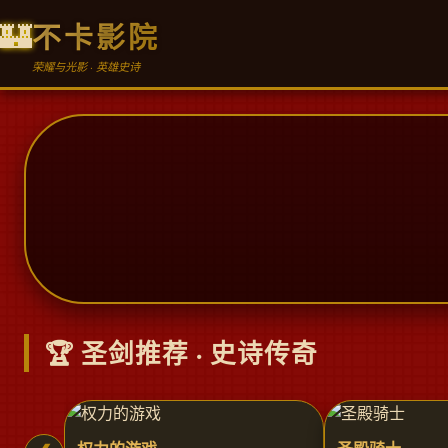
🏰
不卡影院
荣耀与光影 · 英雄史诗
🏆 圣剑推荐 · 史诗传奇