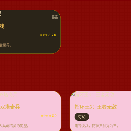
戏
⭐⭐⭐½ 7.8
盘世界。
：双塔奇兵
指环王3：王者无敌
⭐⭐⭐⭐ 8.9
奇幻
人类与精灵的同盟。
刚铎决战，阿拉贡加冕为王。