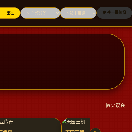
出征
🛡️ 换一批传奇
圆桌议会