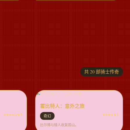
共 20 部骑士传奇
霍比特人：意外之旅
⭐⭐⭐⭐½ 9.2
⭐⭐⭐⭐ 8.2
奇幻
比尔博与矮人收复孤山。