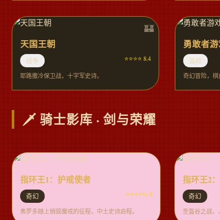
天国王朝
勇敢者游
⭐⭐⭐⭐ 8.4
战争
冒险
耶路撒冷保卫战，十字军史诗。
奇幻冒险，棋
🗡️ 骑士影库 · 剑与荣耀
指环王1：护戒使者
指环王2
⭐⭐⭐⭐½ 9
奇幻
奇幻
弗罗多踏上销毁魔戒的征程，中土史诗启程。
圣盔谷之战，