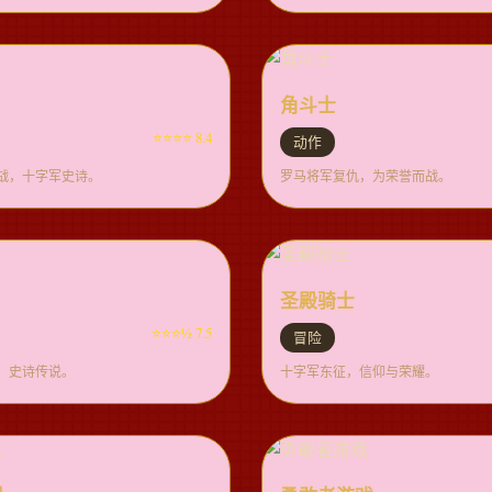
角斗士
⭐⭐⭐⭐ 8.4
动作
战，十字军史诗。
罗马将军复仇，为荣誉而战。
圣殿骑士
⭐⭐⭐½ 7.5
冒险
，史诗传说。
十字军东征，信仰与荣耀。